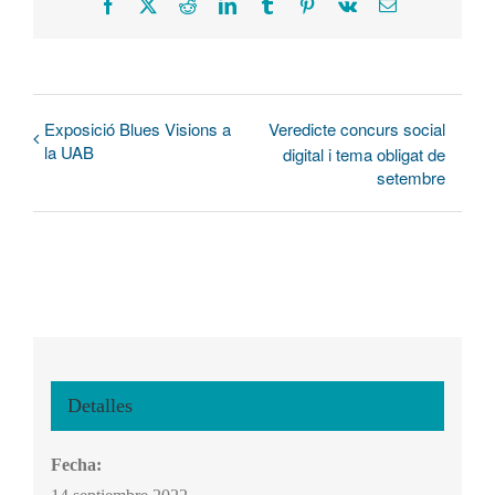
Facebook
X
Reddit
LinkedIn
Tumblr
Pinterest
Vk
Correo
electrónico
Exposició Blues Visions a
Veredicte concurs social
la UAB
digital i tema obligat de
setembre
Detalles
Fecha: