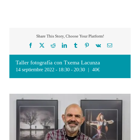
Share This Story, Choose Your Platform!
Facebook
X
Reddit
LinkedIn
Tumblr
Pinterest
Vk
Correo
electrónico
Taller fotografía con Txema Lacunza
14 septiembre 2022 - 18:30
-
20:30
|
40€