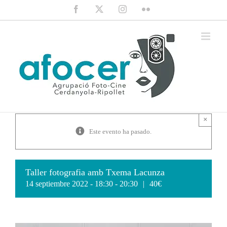
Saltar
Facebook
X
Instagram
Flickr
al
contenido
×
Este evento ha pasado.
Taller fotografia amb Txema Lacunza
14 septiembre 2022 - 18:30
-
20:30
|
40€