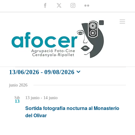
Saltar
Facebook
X
Instagram
Flickr
al
contenido
Eventos
13/06/2026
 - 
09/08/2026
Selecciona
la
junio 2026
fecha.
13 junio
-
14 junio
Sáb
13
Sortida fotografia nocturna al Monasterio
del Olivar