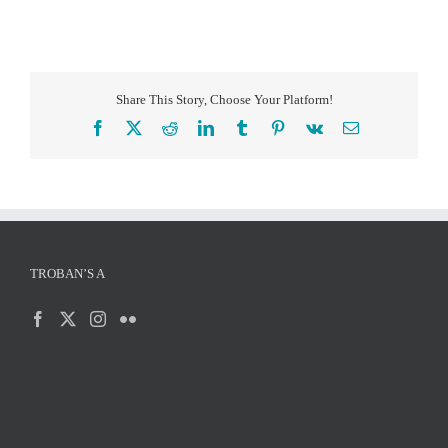
Share This Story, Choose Your Platform!
Facebook
X
Reddit
LinkedIn
Tumblr
Pinterest
Vk
Correo
electrónico
TROBAN’S A