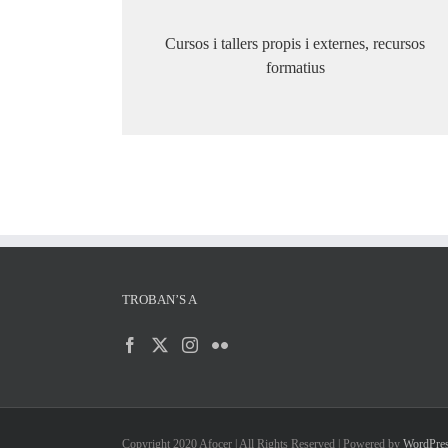
Cursos i tallers propis i externes, recursos
formatius
TROBAN’S A
Copyright 2020 Afocer | All Rights Reserved | Powered by
WordPre