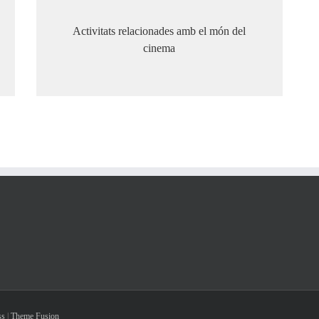
Activitats relacionades amb el món del
cinema
ss
|
Theme Fusion