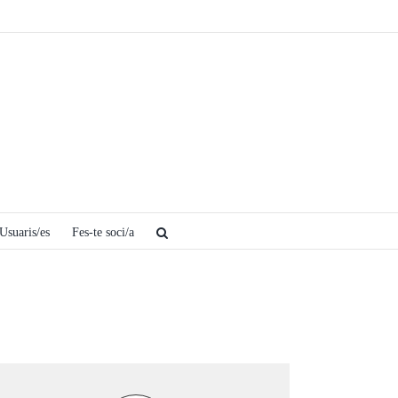
Usuaris/es
Fes-te soci/a