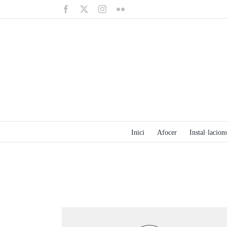
Saltar
Facebook
X
Instagram
Flickr
al
contenido
Inici
Afocer
Instal·lacions