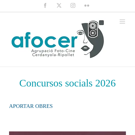
Saltar
Facebook
X
Instagram
Flickr
al
contenido
Concursos socials 2026
APORTAR OBRES