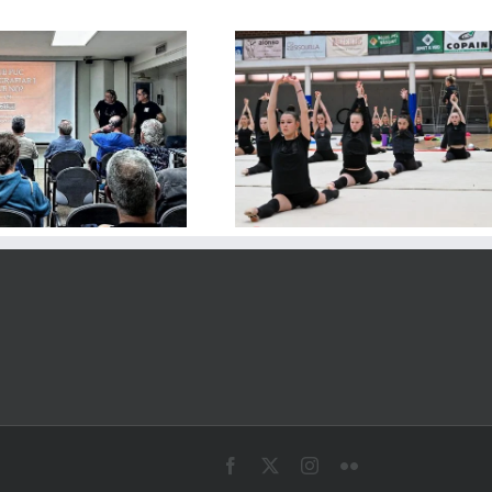
Gimnàstica, solidaritat i fotografia:
Sopar d’estiu
Afocer al projecte amb Ucraïna
Facebook
X
Instagram
Flickr