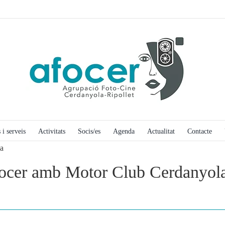
 i serveis
Activitats
Socis/es
Agenda
Actualitat
Contacte
la
focer amb Motor Club Cerdanyol