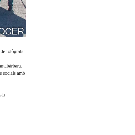
de fotògrafs i
.
Santabárbara.
es socials amb
sta