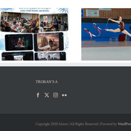
AFOCER col·labora amb diverses
Tornen les Yout
entitats en activitats de final de
Montp
curs
TROBAN’S A
Copyright 2020 Afocer | All Rights Reserved | Powered by
WordPre