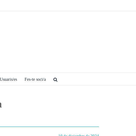
Usuaris/es
Fes-te soci/a
a
10 de diciembre de 2024