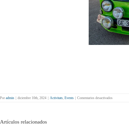
en
Por
admin
|
diciembre 10th, 2024
|
Activitats
,
Events
|
Comentarios desactivados
Col·laborac
d’Afocer
amb
Motor
Artículos relacionados
Club
Cerdanyola