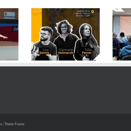
h Stories de
Xerrada de Xavi Llop: Què puc
hoto
fotografiar i què no
ss
|
Theme Fusion