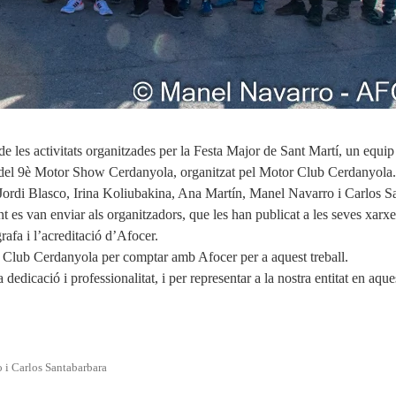
 les activitats organitzades per la Festa Major de Sant Martí, un equip 
ge del 9è Motor Show Cerdanyola, organitzat pel Motor Club Cerdanyola
r: Jordi Blasco, Irina Koliubakina, Ana Martín, Manel Navarro i Carlos 
t es van enviar als organitzadors, que les han publicat a les seves xarx
rafa i l’acreditació d’Afocer.
 Club Cerdanyola per comptar amb Afocer per a aquest treball.
dedicació i professionalitat, i per representar a la nostra entitat en aque
 i Carlos Santabarbara