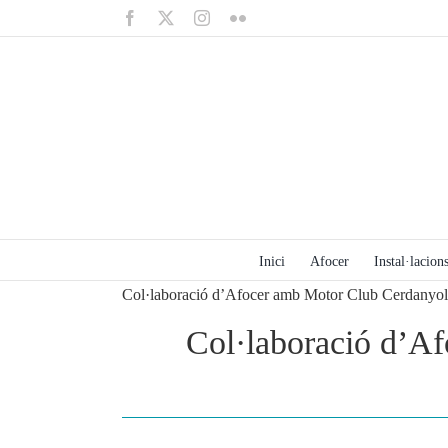
Saltar
Facebook
X
Instagram
Flickr
al
contenido
Inici
Afocer
Instal·lacions
Col·laboració d’Afocer amb Motor Club Cerdanyo
Col·laboració d’A