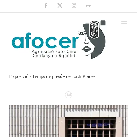
Saltar
Facebook
X
Instagram
Flickr
al
contenido
Exposició «Temps de presó» de Jordi Prades