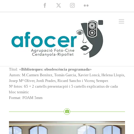
Saltar
Facebook
X
Instagram
Flickr
al
contenido
Títol: «
Biblioteques: obsolescència programada
»
Autors: M.Carmen Benítez, Tomàs Garcia, Xavier Loncà, Helena Llopis,
Josep Mª Oliver, Jordi Prades, Ricard Sancho i Vicenç Semper.
Nº fotos: 65 + 2 cartells presentacpió i 5 cartells explicatius de cada
bloc temàtic
Format: FOAM 5mm