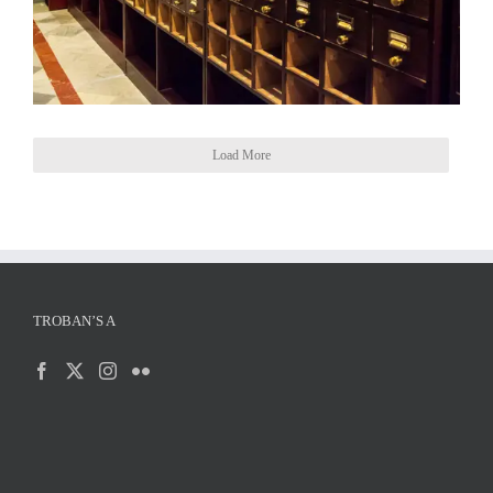
Load More
TROBAN’S A