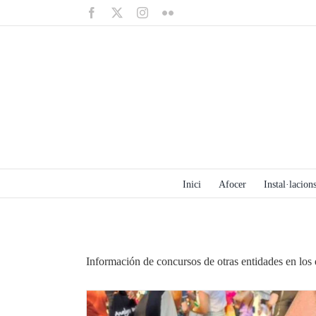
Saltar
Facebook
X
Instagram
Flickr
al
contenido
Inici
Afocer
Instal·lacions
Información de concursos de otras entidades en los