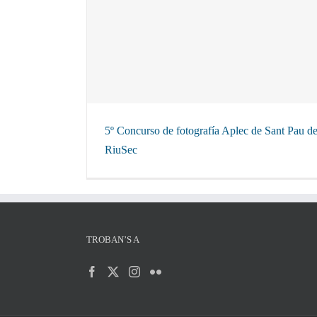
Sant Pau de RiuSec
5º Concurso de fotografía Aplec de Sant Pau d
RiuSec
TROBAN’S A