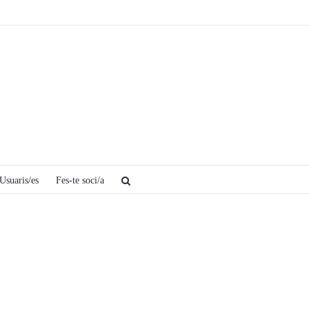
Usuaris/es
Fes-te soci/a