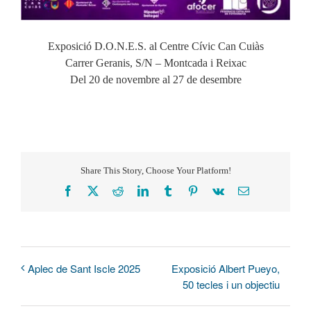
Exposició D.O.N.E.S. al Centre Cívic Can Cuiàs
Carrer Geranis, S/N – Montcada i Reixac
Del 20 de novembre al 27 de desembre
Share This Story, Choose Your Platform!
Facebook
X
Reddit
LinkedIn
Tumblr
Pinterest
Vk
Correo
electrónico
Exposició Albert Pueyo,
Aplec de Sant Iscle 2025
50 tecles i un objectiu