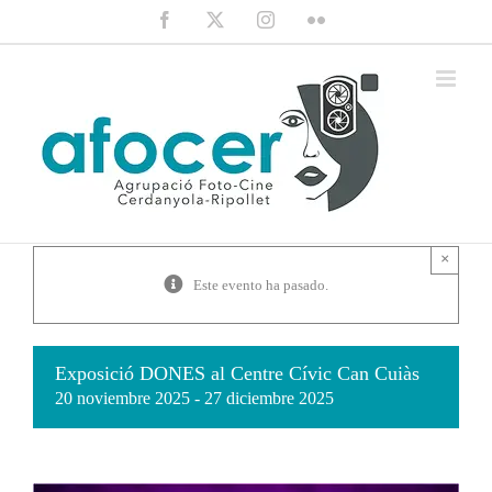
Saltar
Facebook
X
Instagram
Flickr
al
contenido
×
Este evento ha pasado.
Exposició DONES al Centre Cívic Can Cuiàs
20 noviembre 2025
-
27 diciembre 2025