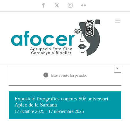
Saltar
Facebook
X
Instagram
Flickr
al
contenido
×
Este evento ha pasado.
Exposició fotografies concurs 50è aniversari
Aplec de la Sardana
17 octubre 2025
-
17 noviembre 2025