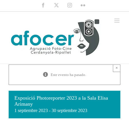
Saltar
Facebook
X
Instagram
Flickr
al
contenido
×
Este evento ha pasado.
Exposició Photoreporter 2023 a la Sala Elisa
Arimany
1 septiembre 2023
-
30 septiembre 2023