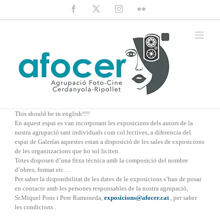
Saltar
Facebook
X
Instagram
Flickr
al
contenido
This should be in english!!!!
En aquest espai es van incorporant les exposicions dels autors de la
nostra agrupació tant individuals com col.lectives, a diferencia del
espai de Galerías aquestes estan a disposició de les sales de exposicions
de les organitzacions que ho sol.liciten.
Totes disposen d’una fitxa tècnica amb la composició del nombre
d’obres, format etc…
Per saber la disponibilitat de les dates de le exposicions s’han de posar
en contacte amb les persones responsables de la nostra agrupació,
Sr.Miquel Pons i Pere Ramoneda,
exposicions@afocer.cat
, per saber
les condicions .