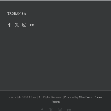
TROBAN’S A
Copyright 2020 Afocer | All Rights Reserved | Powered by
WordPress
|
Theme
Fusion
Facebook
X
Instagram
Flickr