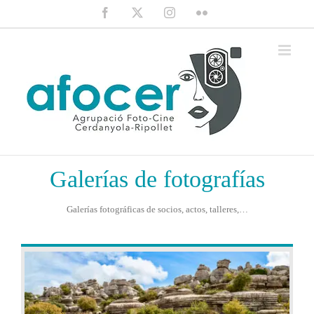
Saltar
Facebook
X
Instagram
Flickr
al
contenido
Galerías de fotografías
Galerías fotográficas de socios, actos, talleres,…