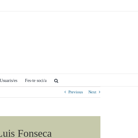
Usuaris/es
Fes-te soci/a
Previous
Next
uis Fonseca