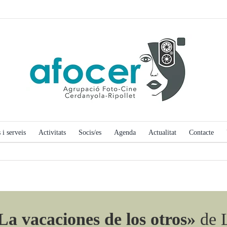
 i serveis
Activitats
Socis/es
Agenda
Actualitat
Contacte
La vacaciones de los otros»
de L