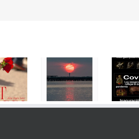
ició Delta de l’Ebre
Exposició Covid19 de
Ex
2014-2024
Joan Mimó