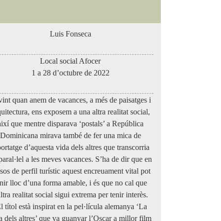
Luis Fonseca
Local social Afocer
1 a 28 d’octubre de 2022
int quan anem de vacances, a més de paisatges i
uitectura, ens exposem a una altra realitat social,
així que mentre disparava ‘postals’ a República
Dominicana mirava també de fer una mica de
portatge d’aquesta vida dels altres que transcorria
paral·lel a les meves vacances. S’ha de dir que en
sos de perfil turístic aquest encreuament vital pot
enir lloc d’una forma amable, i és que no cal que
altra realitat social sigui extrema per tenir interès.
 títol està inspirat en la pel·lícula alemanya ‘La
a dels altres’ que va guanyar l’Oscar a millor film