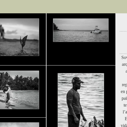
Sov
arq
re
en 
paï
t
l’
El
vid