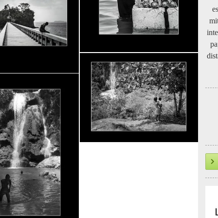
e
mi
int
pa
dis