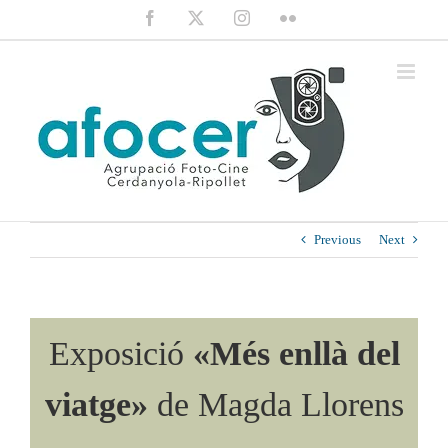
Saltar
Facebook
X
Instagram
Flickr
al
contenido
Previous
Next
Exposició
«Més enllà del
viatge»
de Magda Llorens