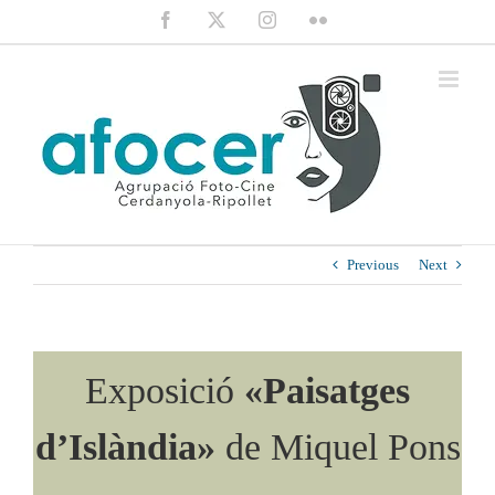
Saltar
Facebook
X
Instagram
Flickr
al
contenido
Previous
Next
Exposició
«Paisatges
d’Islàndia»
de Miquel Pons