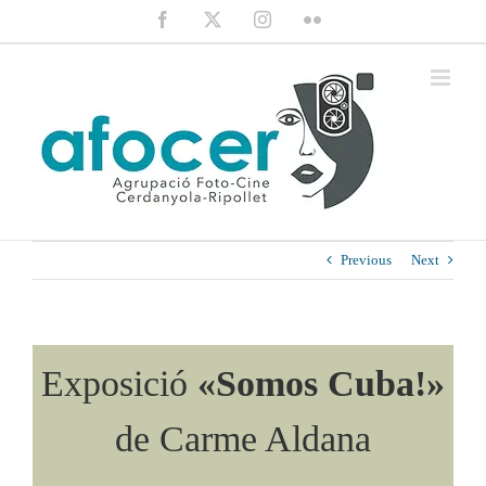
Saltar
Facebook
X
Instagram
Flickr
al
contenido
Previous
Next
Exposició
«Somos Cuba!»
de Carme Aldana