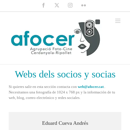
Saltar
Facebook
X
Instagram
Flickr
al
contenido
Webs dels socios y socias
Si quieres salir en esta sección contacta con
web@afocer.cat
..
Necesitamos una fotografía de 1024 x 768 px y la información de tu
web, blog, correo electrónico y redes sociales.
Eduard Cueva Andrés