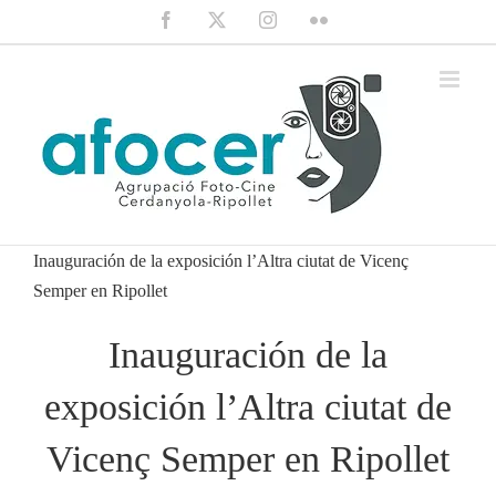
Saltar
Facebook
X
Instagram
Flickr
al
contenido
Inauguración de la exposición l’Altra ciutat de Vicenç
Semper en Ripollet
Inauguración de la
exposición l’Altra ciutat de
Vicenç Semper en Ripollet