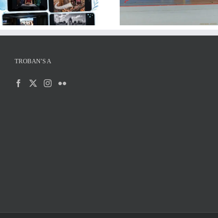
puc fotografiar i què 
de final de curs
TROBAN’S A