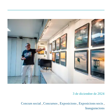
3 de diciembre de 2024
Concurs social
,
Concursos
,
Exposicions
,
Exposicions socis
,
Inauguracions