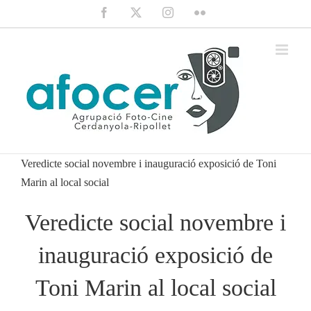
Saltar
Facebook
X
Instagram
Flickr
al
contenido
Veredicte social novembre i inauguració exposició de Toni
Marin al local social
Veredicte social novembre i
inauguració exposició de
Toni Marin al local social