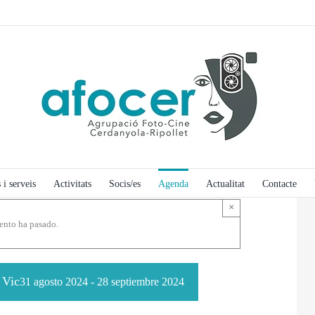
 i serveis
Activitats
Socis/es
Agenda
Actualitat
Contacte
×
ento ha pasado.
 Vic
31 agosto 2024
-
28 septiembre 2024