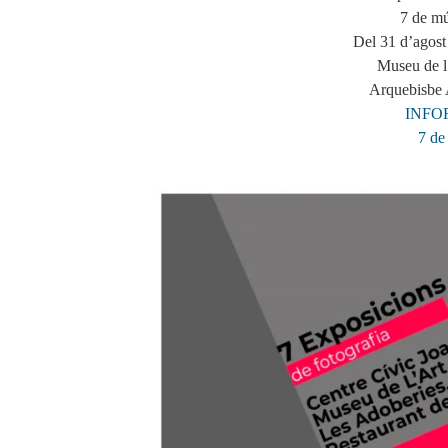
7 de mú
Del 31 d’agost
Museu de l’
Arquebisbe 
INFO
7 de