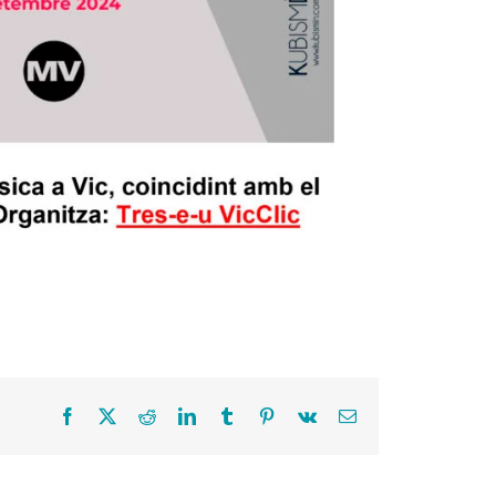
Facebook
X
Reddit
LinkedIn
Tumblr
Pinterest
Vk
Correo
electrónico