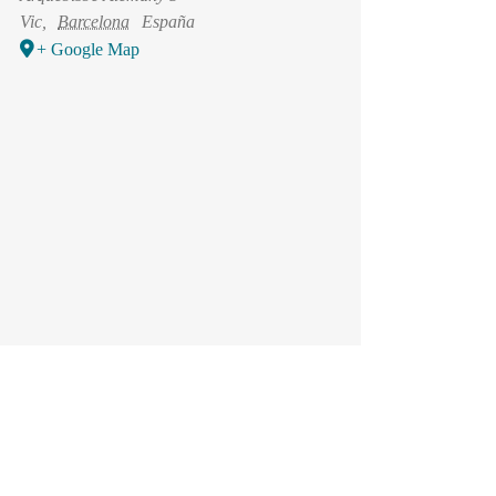
Vic
,
Barcelona
España
+ Google Map