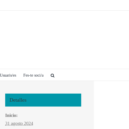
Usuaris/es
Fes-te soci/a
Detalles
Inicio:
31 agosto 2024