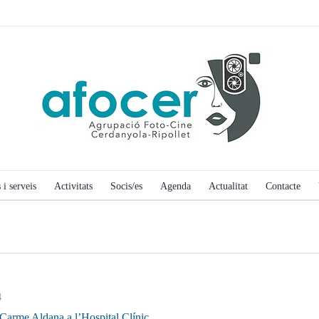
 i serveis
Activitats
Socis/es
Agenda
Actualitat
Contacte
4
 Carme Aldana a l’Hospital Clínic