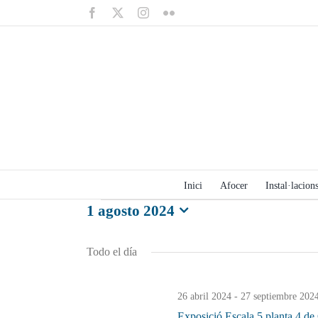
Saltar
Facebook
X
Instagram
Flickr
al
contenido
Inici
Afocer
Instal·lacions
1 agosto 2024
Eventos
Selecciona
la
en
Todo el día
fecha.
1
26 abril 2024
-
27 septiembre 202
agosto
Exposició Escala 5 planta 4 de