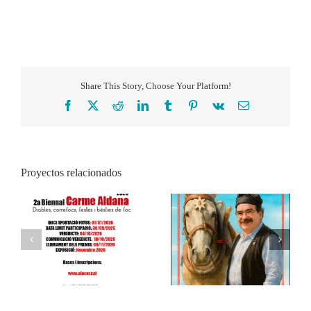
Share This Story, Choose Your Platform!
Facebook
X
Reddit
LinkedIn
Tumblr
Pinterest
Vk
Correo
electrónico
Proyectos relacionados
Concurs 50è aniversari
IV Concurs Tres Tombs
Aplec de la Sardana de
de Cerdanyola
Cerdanyola