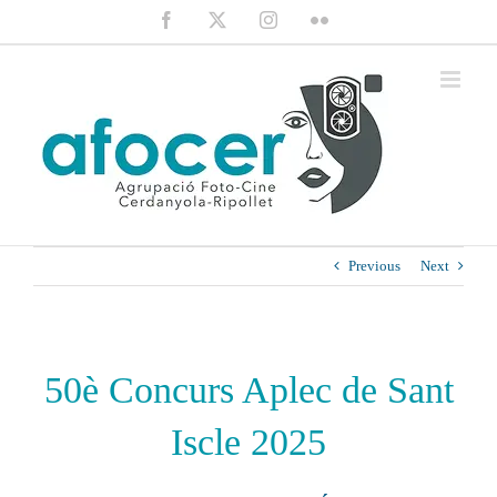
Saltar
Facebook
X
Instagram
Flickr
al
contenido
Previous
Next
50è Concurs Aplec de Sant
Iscle 2025