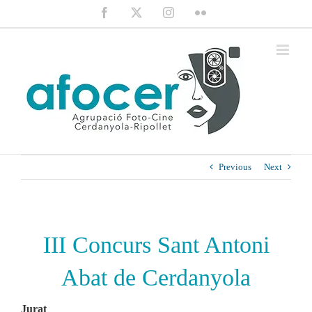
Saltar
Facebook
X
Instagram
Flickr
al
contenido
Previous
Next
III Concurs Sant Antoni
Abat de Cerdanyola
Jurat