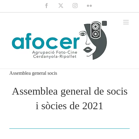
Saltar
Facebook
X
Instagram
Flickr
al
contenido
Assemblea general socis
Assemblea general de socis
i sòcies de 2021