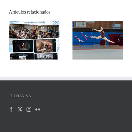
Artículos relacionados
AFOCER col·labora
Xerrada de Xavi Llop:
amb diverses entitats en
Què puc fotografiar i
activitats de final de
què no
curs
TROBAN’S A