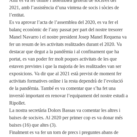
Ahir es va fer online l’assemblea general de socis/es del
2021, amb l’assistència d’una vintena de socis i sòcies de
l’entitat.
Es va aprovar l’acta de l’assemblea del 2020, es va fer el
balanç econòmic de l’any passat per part del nostre tresorer
Manel Navarro i el nostre president Josep Manel Requena va
fer un resum de les activitats realitzades durant el 2020. Va
destacar que degut a la pandèmia i al confinament que ha
portat, es van poder fer molt poques activitats de les que
estaven previstes i que la majoria de les realitzades van ser
exposicions. Va dir que al 2021 està previst de moment fer
activitats formatives online i la resta dependrà de l’evolució
de la pandèmia. També es va comentar que s’ha fet una
inversió important en renovar l’equipament del nostre estudi a
Ripollet.
La nostra secretària Dolors Bassas va comentar les altres i
baixes de socis/es. Al 2020 per primer cop es va donar més
baixes (16) que altes (3).
Finalment es va fer un torn de precs i preguntes abans de