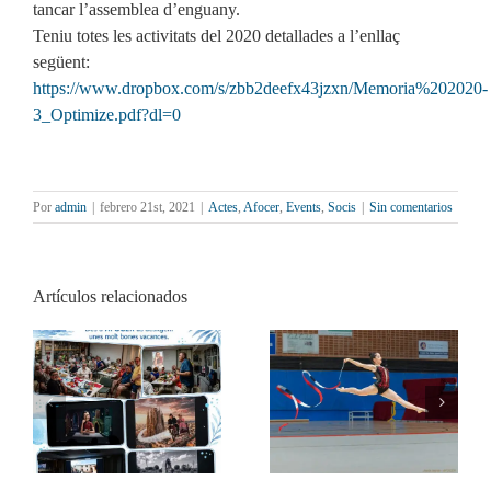
tancar l’assemblea d’enguany.
Teniu totes les activitats del 2020 detallades a l’enllaç
següent:
https://www.dropbox.com/s/zbb2deefx43jzxn/Memoria%202020-
3_Optimize.pdf?dl=0
Por
admin
|
febrero 21st, 2021
|
Actes
,
Afocer
,
Events
,
Socis
|
Sin comentarios
Artículos relacionados
AFOCER col·labora
Resultats de la 4a
amb diverses entitats en
Biennal Internacional
activitats de final de
Digital RIPOLLET
curs
IMAGE 2026