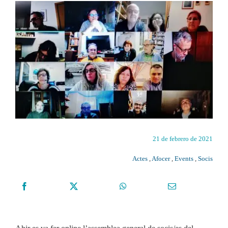
21 de febrero de 2021
Actes
,
Afocer
,
Events
,
Socis