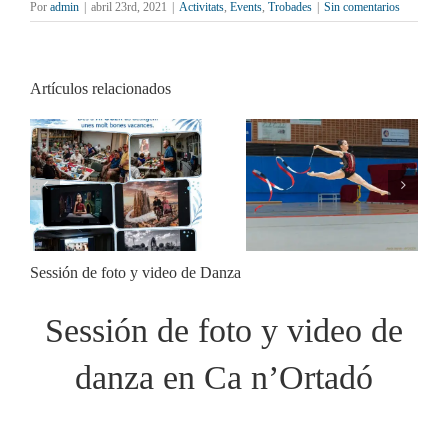
Por
admin
|
abril 23rd, 2021
|
Activitats
,
Events
,
Trobades
|
Sin comentarios
Artículos relacionados
AFOCER col·labora
Tornen les Youth Stories
amb diverses entitats en
de Montphoto
activitats de final de
curs
Sessión de foto y video de Danza
Sessión de foto y video de
danza en Ca n’Ortadó