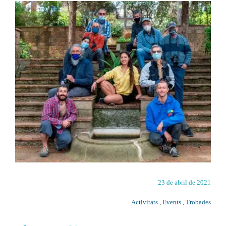
23 de abril de 2021
Activitats
,
Events
,
Trobades