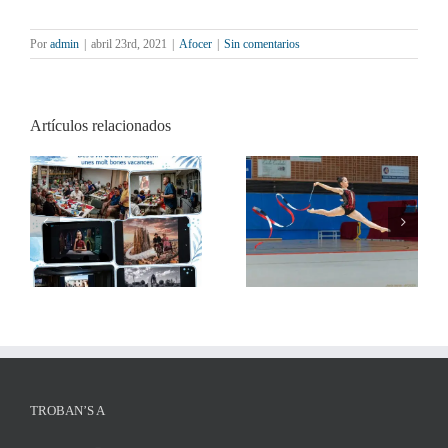
Por
admin
|
abril 23rd, 2021
|
Afocer
|
Sin comentarios
Artículos relacionados
AFOCER col·labora
Xerrada de Xavi Llop:
amb diverses entitats en
Què puc fotografiar i
activitats de final de
què no
curs
TROBAN’S A