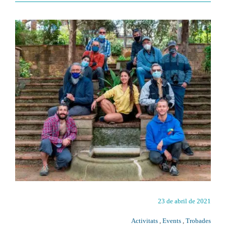
23 de abril de 2021
Activitats
,
Events
,
Trobades