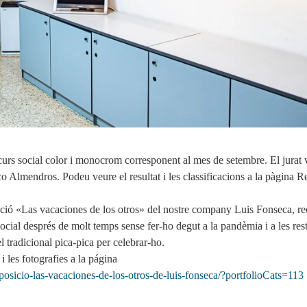
ncurs social color i monocrom corresponent al mes de setembre. El jurat 
 Almendros. Podeu veure el resultat i les classificacions a la pàgina Re
ició «Las vacaciones de los otros» del nostre company Luis Fonseca, re
social després de molt temps sense fer-ho degut a la pandèmia i a les res
 el tradicional pica-pica per celebrar-ho.
i les fotografies a la página
exposicio-las-vacaciones-de-los-otros-de-luis-fonseca/?portfolioCats=113