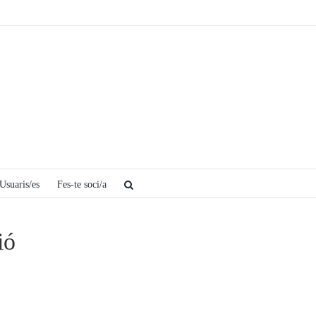
Usuaris/es
Fes-te soci/a
ió