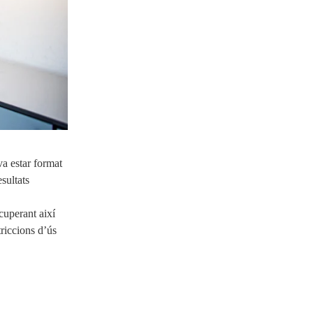
va estar format
sultats
cuperant així
triccions d’ús