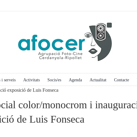
 i serveis
Activitats
Socis/es
Agenda
Actualitat
Contacte
ació exposició de Luis Fonseca
ocial color/monocrom i inaugurac
ició de Luis Fonseca