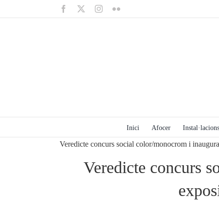
Saltar
Facebook
X
Instagram
Flickr
al
contenido
Inici
Afocer
Instal·lacions
Veredicte concurs social color/monocrom i inaugur
Veredicte concurs s
expos