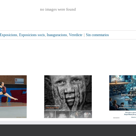
no images were found
Exposicions
,
Exposicions socis
,
Inauguracions
,
Veredicte
|
Sin comentarios
La Intel·ligència Artificial
tats de la 4a Biennal
i la fotografia,
Tor
ernacional Digital
protagonistes d’una
LLET IMAGE 2026
interessant xerrada a
AFOCER