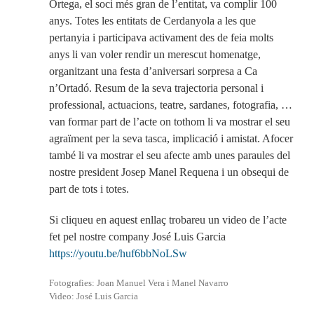
Ortega, el soci més gran de l’entitat, va complir 100
anys. Totes les entitats de Cerdanyola a les que
pertanyia i participava activament des de feia molts
anys li van voler rendir un merescut homenatge,
organitzant una festa d’aniversari sorpresa a Ca
n’Ortadó. Resum de la seva trajectoria personal i
professional, actuacions, teatre, sardanes, fotografia, …
van formar part de l’acte on tothom li va mostrar el seu
agraïment per la seva tasca, implicació i amistat. Afocer
també li va mostrar el seu afecte amb unes paraules del
nostre president Josep Manel Requena i un obsequi de
part de tots i totes.
Si cliqueu en aquest enllaç trobareu un video de l’acte
fet pel nostre company José Luis Garcia
https://youtu.be/huf6bbNoLSw
Fotografies: Joan Manuel Vera i Manel Navarro
Video: José Luis Garcia