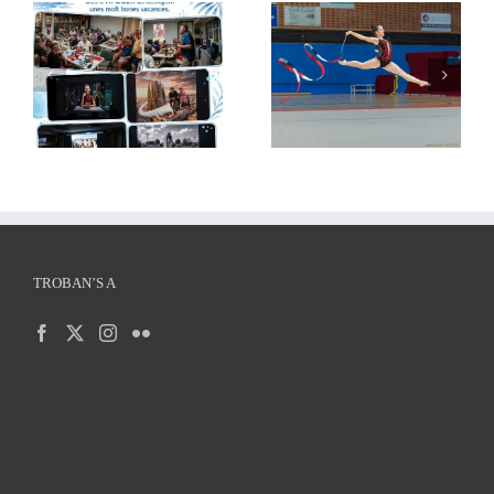
AFOCER col·labora
Xerrada de Xavi Llop:
amb diverses entitats en
Què puc fotografiar i
activitats de final de
què no
curs
TROBAN’S A