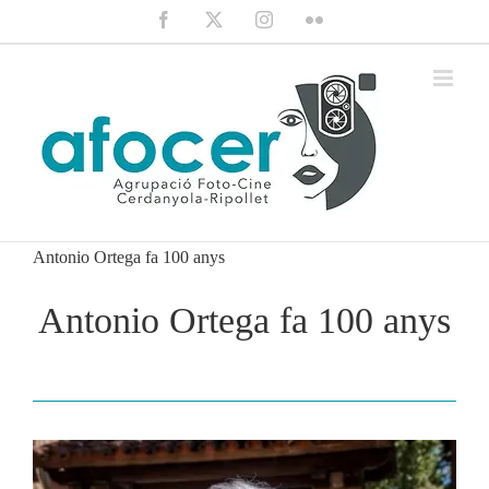
Saltar
Facebook
X
Instagram
Flickr
al
contenido
Antonio Ortega fa 100 anys
Antonio Ortega fa 100 anys