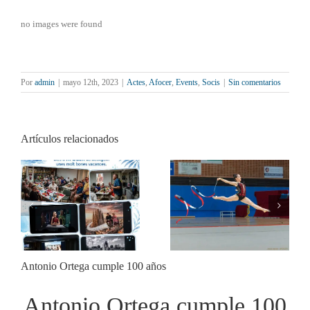
no images were found
Por
admin
|
mayo 12th, 2023
|
Actes
,
Afocer
,
Events
,
Socis
|
Sin comentarios
Artículos relacionados
AFOCER col·labora
Resultats de la 4a
amb diverses entitats en
Biennal Internacional
activitats de final de
Digital RIPOLLET
curs
IMAGE 2026
Antonio Ortega cumple 100 años
Antonio Ortega cumple 100