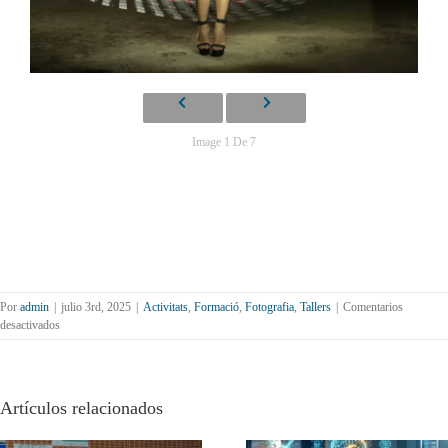
Image 1 De 7
Por
admin
|
julio 3rd, 2025
|
Activitats
,
Formació
,
Fotografia
,
Tallers
|
Comentarios
en
desactivados
Taller
de
Lightpainting
amb
Artículos relacionados
Juanjo
Carrasco