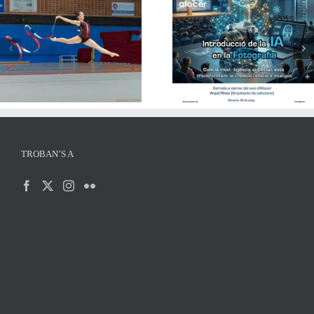
La Intel·ligència Artificial i la
fotografia, protagonistes
Tornen les Youth Storie
d’una interessant xerrada a
Montphoto
AFOCER
TROBAN’S A