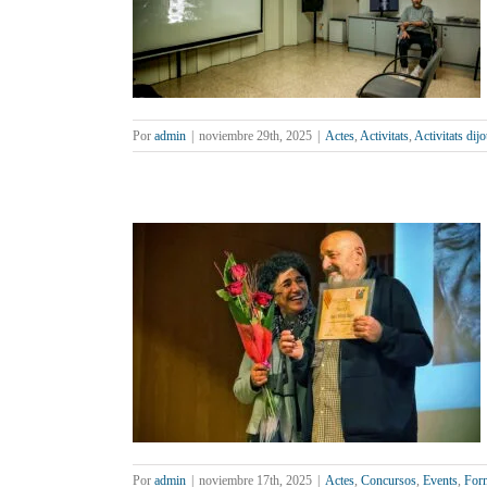
Events
Fotògrafs
Por
admin
|
noviembre 29th, 2025
|
Actes
,
Activitats
,
Activitats dij
ació
Fotografia
Por
admin
|
noviembre 17th, 2025
|
Actes
,
Concursos
,
Events
,
For