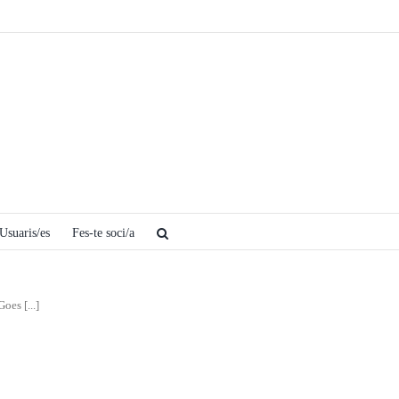
Usuaris/es
Fes-te soci/a
es [...]