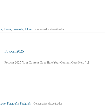
en
ous
,
Events
,
Fotògrafs
,
Llibres
|
Comentarios desactivados
Presentació
del
llibre
Sea
la
Fotocat 2025
Luz
de
Fotocat 2025 Your Content Goes Here Your Content Goes Here [...]
Nicolás
Roselló
en
mació
,
Fotografia
,
Fotògrafs
|
Comentarios desactivados