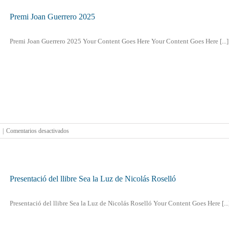
d’astres
amb
Premi Joan Guerrero 2025
Robert
Ramos
Premi Joan Guerrero 2025 Your Content Goes Here Your Content Goes Here [...]
en
|
Comentarios desactivados
Premi
Joan
Guerrero
2025
Presentació del llibre Sea la Luz de Nicolás Roselló
Presentació del llibre Sea la Luz de Nicolás Roselló Your Content Goes Here [...