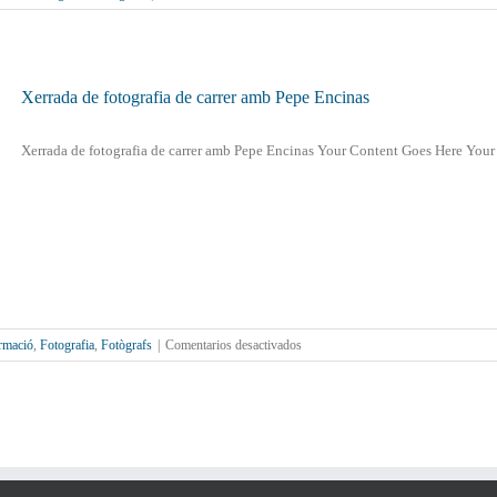
Fotocat
2025
Xerrada de fotografia de carrer amb Pepe Encinas
Xerrada de fotografia de carrer amb Pepe Encinas Your Content Goes Here Your [
en
rmació
,
Fotografia
,
Fotògrafs
|
Comentarios desactivados
Xerrada
de
fotografia
de
carrer
amb
Pepe