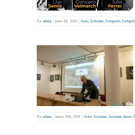
Por
admin
|
junio 4th, 2026
|
Actes
,
Activitats
,
Fotografia
,
Fotògraf
stres amb Robert
Formació
Fotografia
Por
admin
|
marzo 28th, 2026
|
Actes
,
Activitats
,
Activitats dijous
,