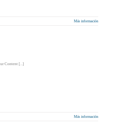
Más información
r Content [...]
Más información