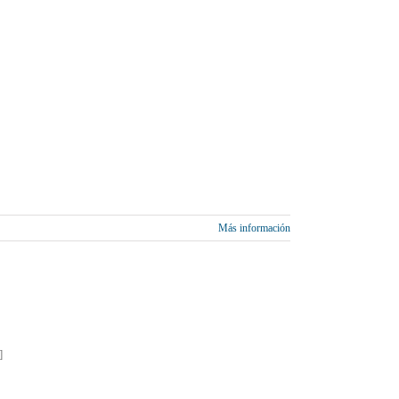
Más información
]