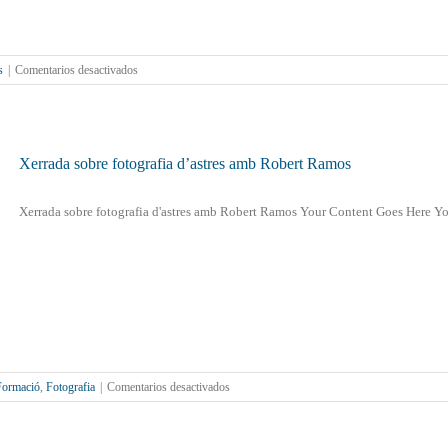
en
s
|
Comentarios desactivados
Tornen
les
Youth
Stories
de
Xerrada sobre fotografia d’astres amb Robert Ramos
Montphoto
Xerrada sobre fotografia d'astres amb Robert Ramos Your Content Goes Here You
en
Formació
,
Fotografia
|
Comentarios desactivados
Xerrada
sobre
fotografia