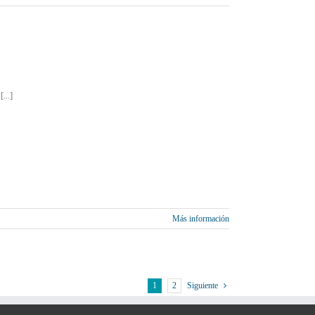
...]
Más información
1
2
Siguiente