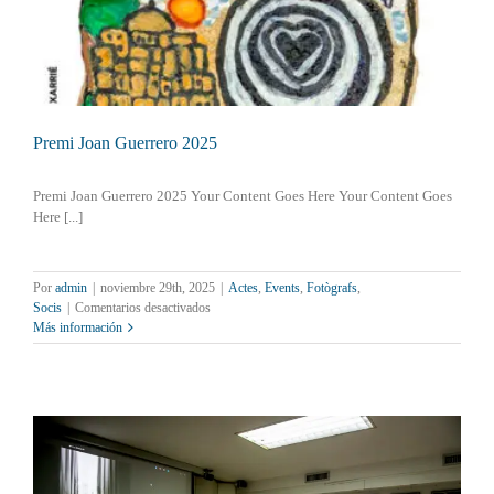
Premi Joan Guerrero 2025
Premi Joan Guerrero 2025 Your Content Goes Here Your Content Goes
Here [...]
Por
admin
|
noviembre 29th, 2025
|
Actes
,
Events
,
Fotògrafs
,
en
Socis
|
Comentarios desactivados
Premi
Más información
Joan
Guerrero
2025