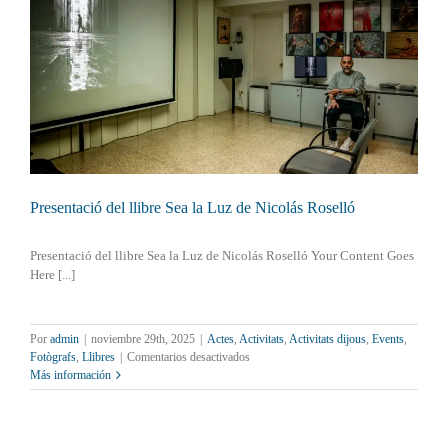
Presentació del llibre Sea la Luz de Nicolás Roselló
Presentació del llibre Sea la Luz de Nicolás Roselló Your Content Goes
Here [...]
Por
admin
|
noviembre 29th, 2025
|
Actes
,
Activitats
,
Activitats dijous
,
Events
,
en
Fotògrafs
,
Llibres
|
Comentarios desactivados
Presentació
Más información
del
llibre
Sea
la