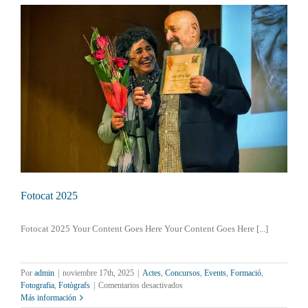
Luz
de
Nicolás
Roselló
Fotocat 2025
Fotocat 2025 Your Content Goes Here Your Content Goes Here [...]
Por
admin
|
noviembre 17th, 2025
|
Actes
,
Concursos
,
Events
,
Formació
,
en
Fotografia
,
Fotògrafs
|
Comentarios desactivados
Fotocat
Más información