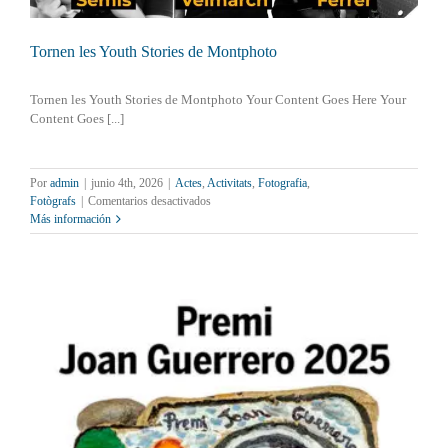
Tornen les Youth Stories de Montphoto
Tornen les Youth Stories de Montphoto Your Content Goes Here Your
Content Goes [...]
Por
admin
|
junio 4th, 2026
|
Actes
,
Activitats
,
Fotografia
,
en
Fotògrafs
|
Comentarios desactivados
Tornen
Más información
les
Youth
Stories
de
Montphoto