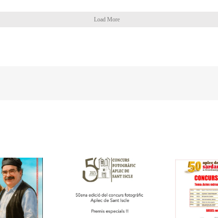
Load More
Concurs 50è aniversari
curs Aplec de Sant
II
Aplec de la Sardana de
Iscle 2025
Cerdanyola