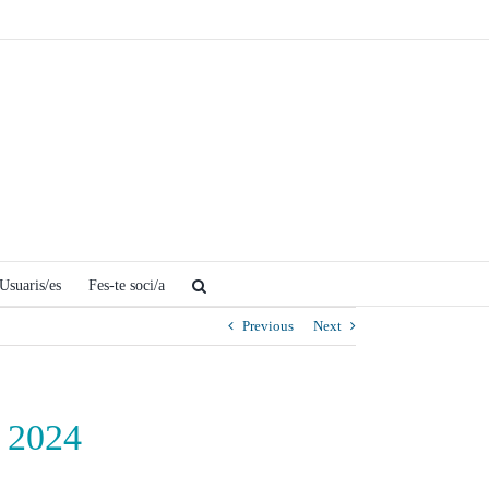
Usuaris/es
Fes-te soci/a
Previous
Next
a 2024