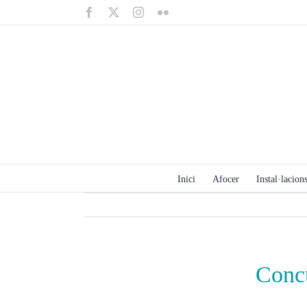
Saltar
Facebook
X
Instagram
Flickr
al
contenido
Inici
Afocer
Instal·lacions
Concu