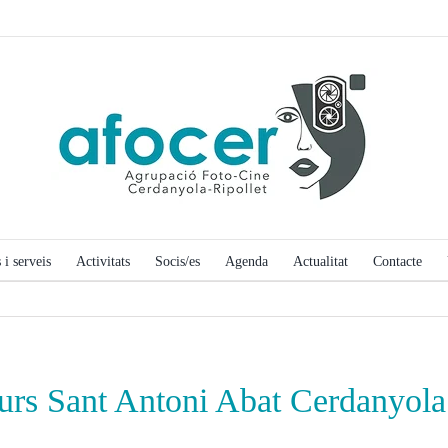
 i serveis
Activitats
Socis/es
Agenda
Actualitat
Contacte
rs Sant Antoni Abat Cerdanyol