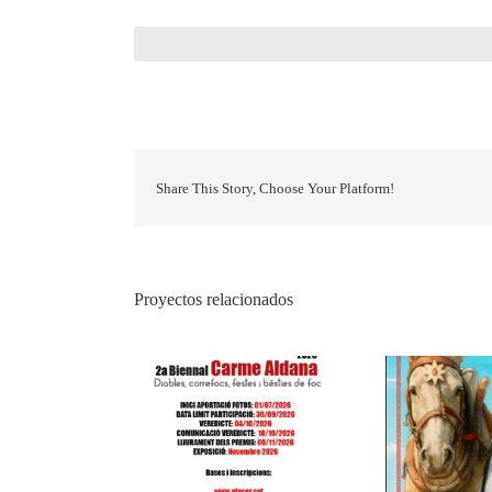
Share This Story, Choose Your Platform!
Proyectos relacionados
IV Concurs Tres Tombs de
Con
nnal Carme Aldana
Cerdanyola