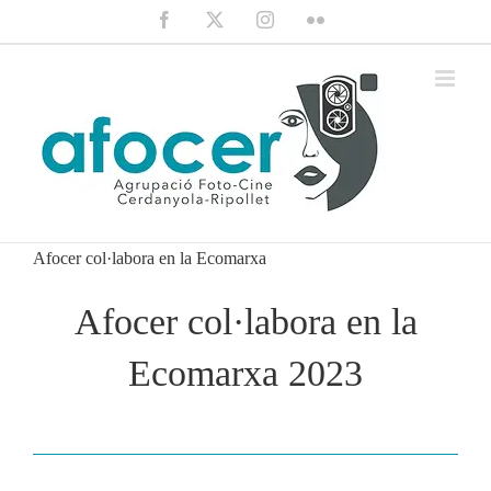
Saltar
Facebook
X
Instagram
Flickr
al
contenido
Afocer col·labora en la Ecomarxa
Afocer col·labora en la
Ecomarxa 2023