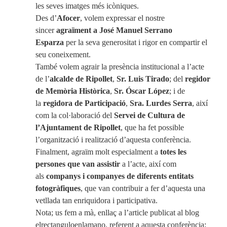
les seves imatges més icòniques.
Des d’
Afocer
, volem expressar el nostre
sincer
agraïment a José Manuel Serrano
Esparza
per la seva generositat i rigor en compartir el
seu coneixement.
També volem agrair la presència institucional a l’acte
de l’
alcalde de Ripollet
,
Sr. Luis Tirado
; del
regidor
de Memòria Històrica
,
Sr. Óscar López
; i de
la
regidora de Participació
,
Sra. Lurdes Serra
, així
com la col·laboració del
Servei de Cultura de
l’Ajuntament de Ripollet
, que ha fet possible
l’organització i realització d’aquesta conferència.
Finalment, agraïm molt especialment a
totes les
persones que van assistir
a l’acte, així com
als
companys i companyes de diferents entitats
fotogràfiques
, que van contribuir a fer d’aquesta una
vetllada tan enriquidora i participativa.
Nota; us fem a mà, enllaç a l’article publicat al blog
elrectanguloenlamano, referent a aquesta conferència: