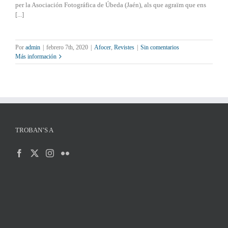
per la Asociación Fotográfica de Úbeda (Jaén), als que agraïm que ens
[...]
Por
admin
|
febrero 7th, 2020
|
Afocer
,
Revistes
|
Sin comentarios
Más información
TROBAN’S A