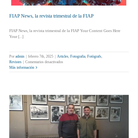
FIAP News, la revista trimestral de la FIAP
FIAP News, la revista trimestral de la FIAP Your Content Goes Here
Your [...]
Por
admin
|
febrero 7th, 2025
|
Articles
,
Fotografia
,
Fotògrafs
,
en
Revistes
|
Comentarios desactivados
FIAP
Más información
News,
la
revista
trimestral
de
la
FIAP