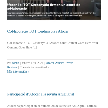
Col·laboració TOT Cerdanyola i Afocer
Col·laboració TOT Cerdanyola i Afocer Your Content Goes Here Your
Content Goes Here [...]
Por
admin
|
febrero 17th, 2024
|
Afocer
,
Articles
,
Events
,
en
Revistes
|
Comentarios desactivados
Col·laboració
Más información
TOT
Cerdanyola
i
Afocer
Participació d’Afocer a la revista AfuDigital
Afocer ha participat en el número 28 de la revista AfuDigital, editada